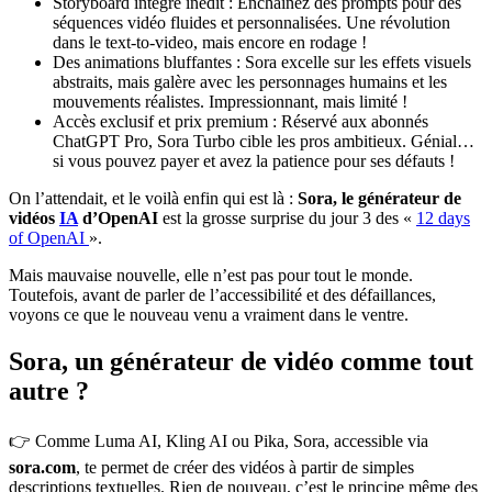
Storyboard intégré inédit : Enchaînez des prompts pour des
séquences vidéo fluides et personnalisées. Une révolution
dans le text-to-video, mais encore en rodage !
Des animations bluffantes : Sora excelle sur les effets visuels
abstraits, mais galère avec les personnages humains et les
mouvements réalistes. Impressionnant, mais limité !
Accès exclusif et prix premium : Réservé aux abonnés
ChatGPT Pro, Sora Turbo cible les pros ambitieux. Génial…
si vous pouvez payer et avez la patience pour ses défauts !
On l’attendait, et le voilà enfin qui est là :
Sora, le générateur de
vidéos
IA
d’OpenAI
est la grosse surprise du jour 3 des «
12 days
of OpenAI
».
Mais mauvaise nouvelle, elle n’est pas pour tout le monde.
Toutefois, avant de parler de l’accessibilité et des défaillances,
voyons ce que le nouveau venu a vraiment dans le ventre.
Sora, un générateur de vidéo comme tout
autre ?
👉 Comme Luma AI, Kling AI ou Pika, Sora, accessible via
sora.com
, te permet de créer des vidéos à partir de simples
descriptions textuelles. Rien de nouveau, c’est le principe même des