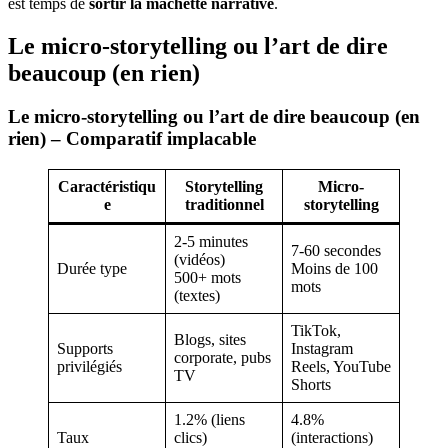
est temps de
sortir la machette narrative
.
Le micro-storytelling ou l’art de dire
beaucoup (en rien)
Le micro-storytelling ou l’art de dire beaucoup (en
rien) – Comparatif implacable
Caractéristiqu
Storytelling
Micro-
e
traditionnel
storytelling
2-5 minutes
7-60 secondes
(vidéos)
Durée type
Moins de 100
500+ mots
mots
(textes)
TikTok,
Blogs, sites
Supports
Instagram
corporate, pubs
privilégiés
Reels, YouTube
TV
Shorts
1.2% (liens
4.8%
Taux
clics)
(interactions)