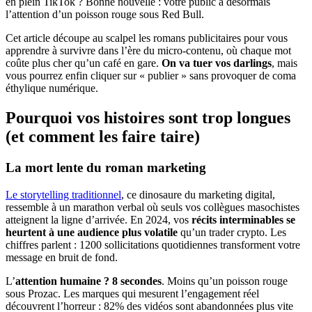
en plein TikTok ? Bonne nouvelle : votre public a désormais
l’attention d’un poisson rouge sous Red Bull.
Cet article découpe au scalpel les romans publicitaires pour vous
apprendre à survivre dans l’ère du micro-contenu, où chaque mot
coûte plus cher qu’un café en gare.
On va tuer vos darlings
, mais
vous pourrez enfin cliquer sur « publier » sans provoquer de coma
éthylique numérique.
Pourquoi vos histoires sont trop longues
(et comment les faire taire)
La mort lente du roman marketing
Le storytelling traditionnel
, ce dinosaure du marketing digital,
ressemble à un marathon verbal où seuls vos collègues masochistes
atteignent la ligne d’arrivée. En 2024, vos
récits interminables se
heurtent à une audience plus volatile
qu’un trader crypto. Les
chiffres parlent : 1200 sollicitations quotidiennes transforment votre
message en bruit de fond.
L’
attention humaine ? 8 secondes
. Moins qu’un poisson rouge
sous Prozac. Les marques qui mesurent l’engagement réel
découvrent l’horreur : 82% des vidéos sont abandonnées plus vite