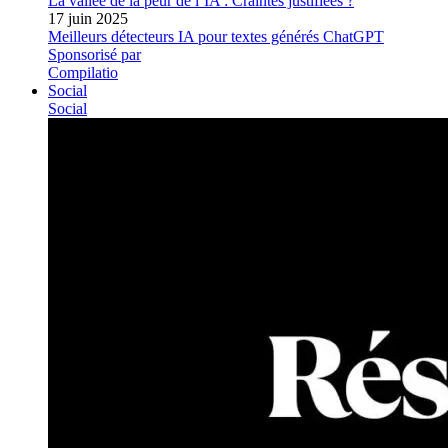
La vallée de la peur de l’IA : Craintes justifiées ?
17 juin 2025
Meilleurs détecteurs IA pour textes générés ChatGPT
Sponsorisé par
Compilatio
Social
Social