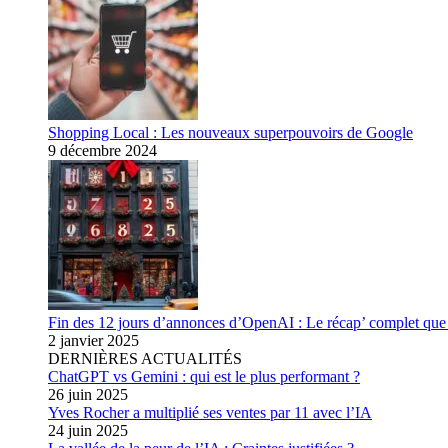
Shopping Local : Les nouveaux superpouvoirs de Google
9 décembre 2024
Fin des 12 jours d’annonces d’OpenAI : Le récap’ complet que 
2 janvier 2025
DERNIÈRES ACTUALITÉS
ChatGPT vs Gemini : qui est le plus performant ?
26 juin 2025
Yves Rocher a multiplié ses ventes par 11 avec l’IA
24 juin 2025