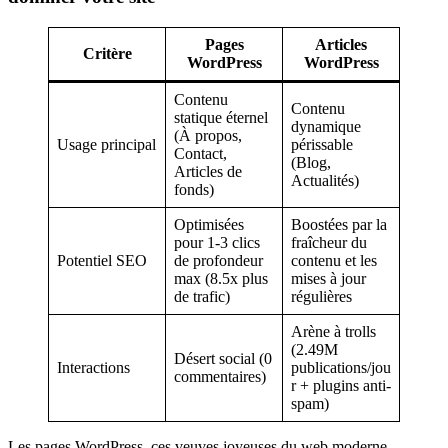
Pages
Articles
Critère
WordPress
WordPress
Contenu
Contenu
statique éternel
dynamique
(À propos,
Usage principal
périssable
Contact,
(Blog,
Articles de
Actualités)
fonds)
Optimisées
Boostées par la
pour 1-3 clics
fraîcheur du
Potentiel SEO
de profondeur
contenu et les
max (8.5x plus
mises à jour
de trafic)
régulières
Arène à trolls
(2.49M
Désert social (0
Interactions
publications/jou
commentaires)
r + plugins anti-
spam)
Les pages WordPress, ces veuves joyeuses du web moderne,