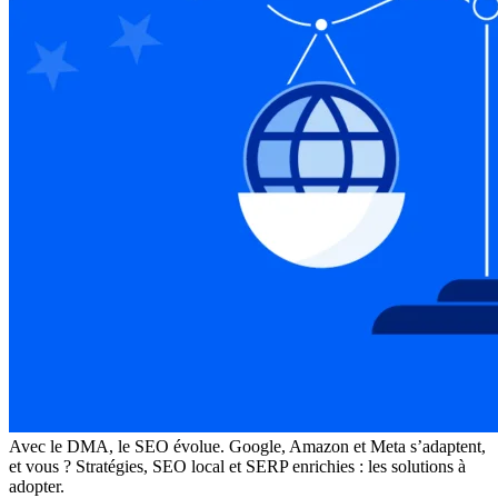
Avec le DMA, le SEO évolue. Google, Amazon et Meta s’adaptent,
et vous ? Stratégies, SEO local et SERP enrichies : les solutions à
adopter.