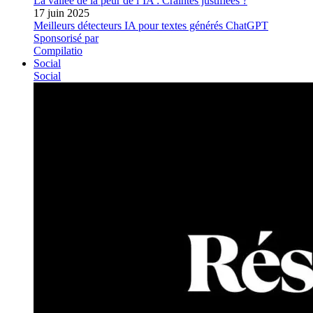
La vallée de la peur de l’IA : Craintes justifiées ?
17 juin 2025
Meilleurs détecteurs IA pour textes générés ChatGPT
Sponsorisé par
Compilatio
Social
Social