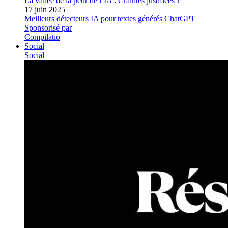
La vallée de la peur de l’IA : Craintes justifiées ?
17 juin 2025
Meilleurs détecteurs IA pour textes générés ChatGPT
Sponsorisé par
Compilatio
Social
Social