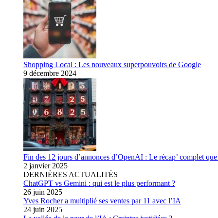
Shopping Local : Les nouveaux superpouvoirs de Google
9 décembre 2024
Fin des 12 jours d’annonces d’OpenAI : Le récap’ complet que 
2 janvier 2025
DERNIÈRES ACTUALITÉS
ChatGPT vs Gemini : qui est le plus performant ?
26 juin 2025
Yves Rocher a multiplié ses ventes par 11 avec l’IA
24 juin 2025