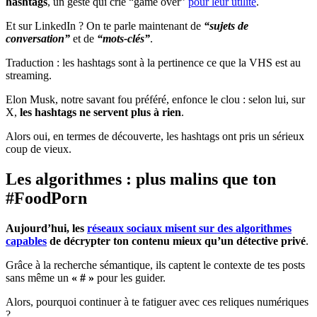
hashtags
, un geste qui crie “game over”
pour leur utilité
.
Et sur LinkedIn ? On te parle maintenant de
“sujets de
conversation”
et de
“mots-clés”
.
Traduction : les hashtags sont à la pertinence ce que la VHS est au
streaming.
Elon Musk, notre savant fou préféré, enfonce le clou : selon lui, sur
X,
les hashtags ne servent plus à rien
.
Alors oui, en termes de découverte, les hashtags ont pris un sérieux
coup de vieux.
Les algorithmes : plus malins que ton
#FoodPorn
Aujourd’hui, les
réseaux sociaux misent sur des algorithmes
capables
de décrypter ton contenu mieux qu’un détective privé
.
Grâce à la recherche sémantique, ils captent le contexte de tes posts
sans même un
« # »
pour les guider.
Alors, pourquoi continuer à te fatiguer avec ces reliques numériques
?