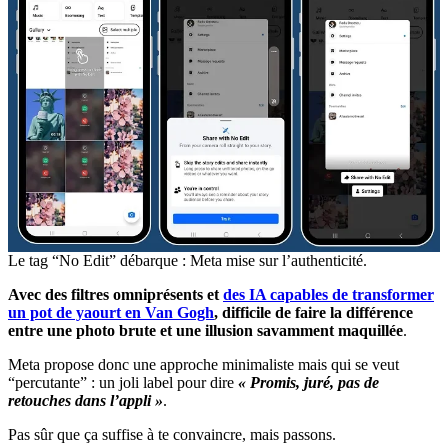
Le tag “No Edit” débarque : Meta mise sur l’authenticité.
Avec des filtres omniprésents et
des IA capables de transformer
un pot de yaourt en Van Gogh
, difficile de faire la différence
entre une photo brute et une illusion savamment maquillée
.
Meta propose donc une approche minimaliste mais qui se veut
“percutante” : un joli label pour dire
« Promis, juré, pas de
retouches dans l’appli »
.
Pas sûr que ça suffise à te convaincre, mais passons.