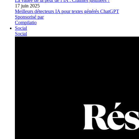
La vallée de la peur de l’IA : Craintes justifiées ?
17 juin 2025
Meilleurs détecteurs IA pour textes générés ChatGPT
Sponsorisé par
Compilatio
Social
Social