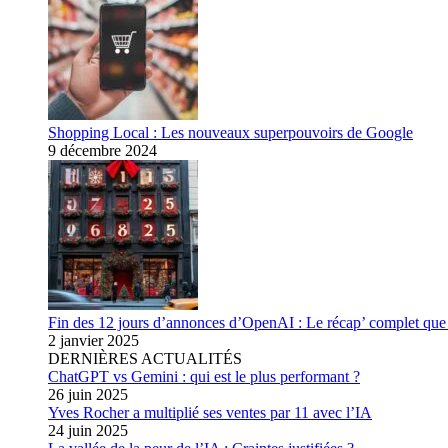
Shopping Local : Les nouveaux superpouvoirs de Google
9 décembre 2024
Fin des 12 jours d’annonces d’OpenAI : Le récap’ complet que 
2 janvier 2025
DERNIÈRES ACTUALITÉS
ChatGPT vs Gemini : qui est le plus performant ?
26 juin 2025
Yves Rocher a multiplié ses ventes par 11 avec l’IA
24 juin 2025