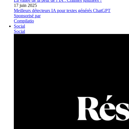
La vallée de la peur de l’IA : Craintes justifiées ?
17 juin 2025
Meilleurs détecteurs IA pour textes générés ChatGPT
Sponsorisé par
Compilatio
Social
Social