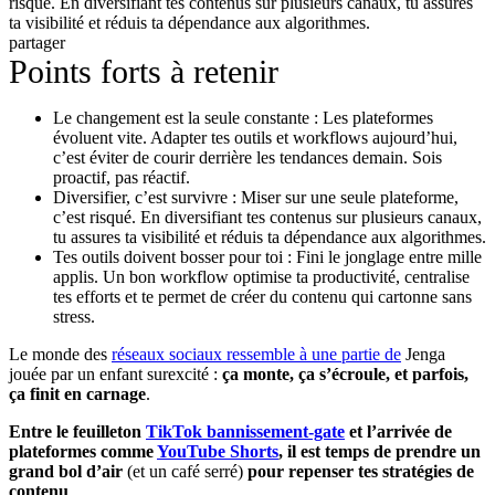
risqué. En diversifiant tes contenus sur plusieurs canaux, tu assures
ta visibilité et réduis ta dépendance aux algorithmes.
partager
Points forts à retenir
Le changement est la seule constante : Les plateformes
évoluent vite. Adapter tes outils et workflows aujourd’hui,
c’est éviter de courir derrière les tendances demain. Sois
proactif, pas réactif.
Diversifier, c’est survivre : Miser sur une seule plateforme,
c’est risqué. En diversifiant tes contenus sur plusieurs canaux,
tu assures ta visibilité et réduis ta dépendance aux algorithmes.
Tes outils doivent bosser pour toi : Fini le jonglage entre mille
applis. Un bon workflow optimise ta productivité, centralise
tes efforts et te permet de créer du contenu qui cartonne sans
stress.
Le monde des
réseaux sociaux ressemble à une partie de
Jenga
jouée par un enfant surexcité :
ça monte, ça s’écroule, et parfois,
ça finit en carnage
.
Entre le feuilleton
TikTok bannissement-gate
et l’arrivée de
plateformes comme
YouTube Shorts
, il est temps de prendre un
grand bol d’air
(et un café serré)
pour repenser tes stratégies de
contenu
.