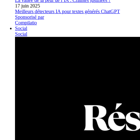
La vallée de la peur de l’IA : Craintes justifiées ?
17 juin 2025
Meilleurs détecteurs IA pour textes générés ChatGPT
Sponsorisé par
Compilatio
Social
Social