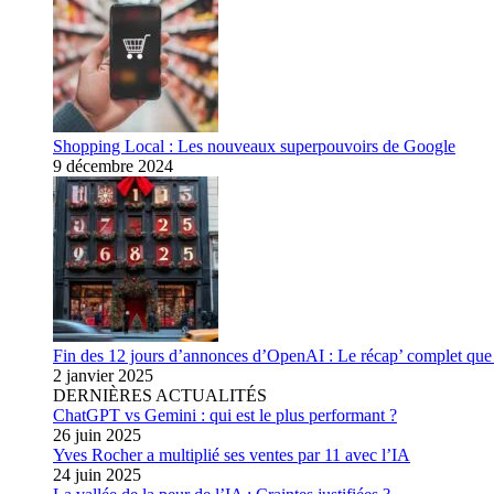
Shopping Local : Les nouveaux superpouvoirs de Google
9 décembre 2024
Fin des 12 jours d’annonces d’OpenAI : Le récap’ complet que 
2 janvier 2025
DERNIÈRES ACTUALITÉS
ChatGPT vs Gemini : qui est le plus performant ?
26 juin 2025
Yves Rocher a multiplié ses ventes par 11 avec l’IA
24 juin 2025