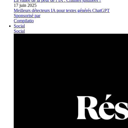
La vallée de la peur de l’IA : Craintes justifiées ?
17 juin 2025
Meilleurs détecteurs IA pour textes générés ChatGPT
Sponsorisé par
Compilatio
Social
Social