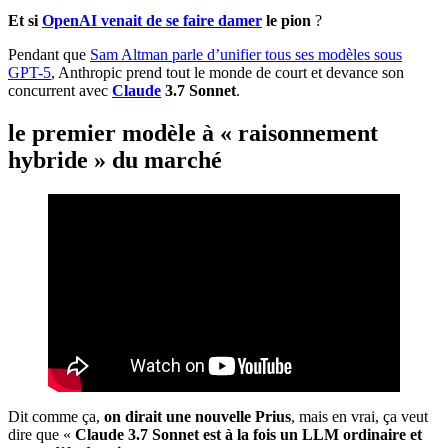
Et si
OpenAI venait de se faire damer
le pion
?
Pendant que
Sam Altman parle d’unifier tous ses modèles sous
GPT-5
, Anthropic prend tout le monde de court et devance son
concurrent avec
Claude
3.7 Sonnet
.
le premier modèle à « raisonnement
hybride » du marché
Dit comme ça,
on dirait une nouvelle Prius
, mais en vrai, ça veut
dire que «
Claude 3.7 Sonnet est à la fois un LLM ordinaire et