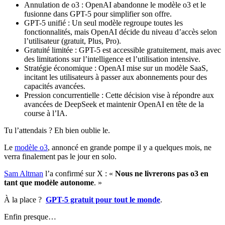
Annulation de o3 : OpenAI abandonne le modèle o3 et le
fusionne dans GPT-5 pour simplifier son offre.
GPT-5 unifié : Un seul modèle regroupe toutes les
fonctionnalités, mais OpenAI décide du niveau d’accès selon
l’utilisateur (gratuit, Plus, Pro).
Gratuité limitée : GPT-5 est accessible gratuitement, mais avec
des limitations sur l’intelligence et l’utilisation intensive.
Stratégie économique : OpenAI mise sur un modèle SaaS,
incitant les utilisateurs à passer aux abonnements pour des
capacités avancées.
Pression concurrentielle : Cette décision vise à répondre aux
avancées de DeepSeek et maintenir OpenAI en tête de la
course à l’IA.
Tu l’attendais ? Eh bien oublie le.
Le
modèle o3
, annoncé en grande pompe il y a quelques mois, ne
verra finalement pas le jour en solo.
Sam Altman
l’a confirmé sur X : «
Nous ne livrerons pas o3 en
tant que modèle autonome
. »
À la place ?
GPT-5 gratuit pour tout le monde
.
Enfin presque…