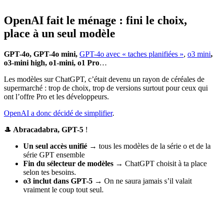
OpenAI fait le ménage : fini le choix,
place à un seul modèle
GPT-4o, GPT-4o mini,
GPT-4o avec « taches planifiées »
,
o3 mini
,
o3-mini high, o1-mini, o1 Pro
…
Les modèles sur ChatGPT, c’était devenu un rayon de céréales de
supermarché : trop de choix, trop de versions surtout pour ceux qui
ont l’offre Pro et les développeurs.
OpenAI a donc décidé de simplifier
.
🎩
Abracadabra, GPT-5
!
Un seul accès unifié
→ tous les modèles de la série o et de la
série GPT ensemble
Fin du sélecteur de modèles
→ ChatGPT choisit à ta place
selon tes besoins.
o3 inclut dans GPT-5
→ On ne saura jamais s’il valait
vraiment le coup tout seul.